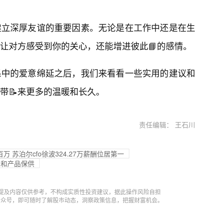
建立深厚友谊的重要因素。无论是在工作中还是在生
让对方感受到你的关心，还能增进彼此📘的感情。
系中的爱意绵延之后，我们来看看一些实用的建议和
带📝来更多的温暖和长久。
责任编辑： 王石川
百万 苏泊尔cfo徐波324.27万薪酬位居第一
关和产品保供
提及内容仅供参考，不构成实质性投资建议，据此操作风险自担
信公众号，即可随时了解股市动态，洞察政策信息，把握财富机会。