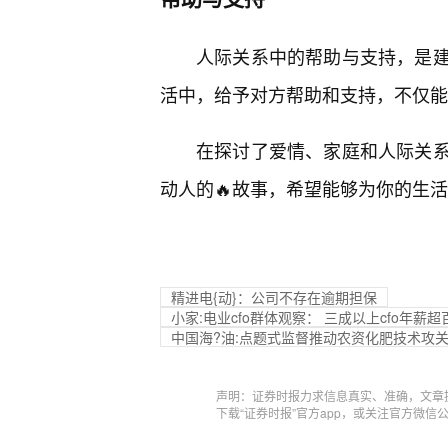
人际关系中的帮助与支持，是
活中，给予对方帮助和支持，不仅能
在探讨了爱情、家庭和人际关
动人的🔥故事，希望能够为你的生活
精进电{动}：公司不存在逾期担保
小家:电业cfo群体观察： 三成以上cfo年薪超
中国海?油:点题式监督推动农资化肥技术攻
声明：证券时报力求信息真实、准确，文章
下载“证券时报”官方app，或关注官方微