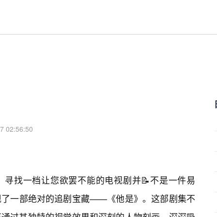
7 02:56:50
，寻找一档让您欲罢不能的电视剧并📝不是一件易
现了一部绝对的追剧宝藏——《他是》。这部剧集不
还通过其独特的视觉效果和深刻的人物刻画，深深吸