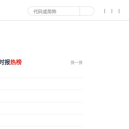
时报
热榜
换一换