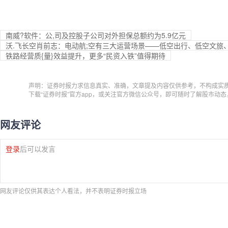
南威?软件：公,司及控股子公司对外担保总额约为5.9亿元
沃.飞长空肖前志：电动航;空有三大运营场景——低空出行、低空文旅
铁路经营质{量}效益提升，更多“民资入铁”值得期待
声明：证券时报力求信息真实、准确，文章提及内容仅供参考，不构成实
下载“证券时报”官方app，或关注官方微信公众号，即可随时了解股市动
网友评论
登录
后可以发言
网友评论仅供其表达个人看法，并不表明证券时报立场