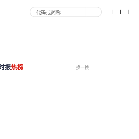
时报
热榜
换一换