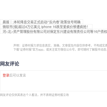
晨报｜;本轮降息交易正式启动/“反内卷”政策信号明确
微软市{值}超过4万亿美元 iphone 16跌至爱疯价惨遭疯抢！
河<北>资产管理股份有限公司对保定东兴建设有限责任公司等16户债
声明：证券时报力求信息真实、准确，文章提及内容仅供参考，不构成实
下载“证券时报”官方app，或关注官方微信公众号，即可随时了解股市动
网友评论
登录
后可以发言
网友评论仅供其表达个人看法，并不表明证券时报立场