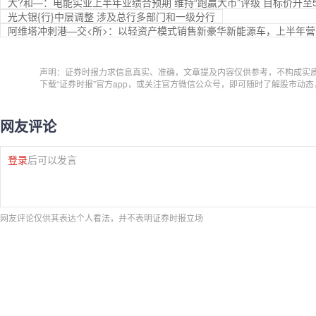
大?和—：电能实业上半年业绩合预期 维持“跑赢大市”评级 目标价升至5
光大银{行}中层调整 涉及总行多部门和一级分行
阿维塔冲刺港—交<所>：以轻资产模式销售新豪华新能源车，上半年营收
声明：证券时报力求信息真实、准确，文章提及内容仅供参考，不构成实
下载“证券时报”官方app，或关注官方微信公众号，即可随时了解股市动
网友评论
登录
后可以发言
网友评论仅供其表达个人看法，并不表明证券时报立场