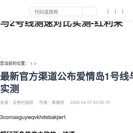
最新官方渠道公布爱情岛1号线
与2号线测速对比实测-红利来
您当前的位置： > >
最新官方渠道公布爱情岛1号线
实测
来源：证券时报网
作者：黄耀明
2026-04-07 03:06:15
3comasguywqvkhdebakjwrt