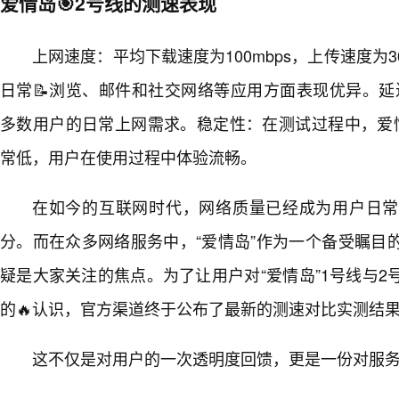
爱情岛🎯2号线的测速表现
上网速度：平均下载速度为100mbps，上传速度为3
日常📝浏览、邮件和社交网络等应用方面表现优异。延
多数用户的日常上网需求。稳定性：在测试过程中，爱
常低，用户在使用过程中体验流畅。
在如今的互联网时代，网络质量已经成为用户日常
分。而在众多网络服务中，“爱情岛”作为一个备受瞩目
疑是大家关注的焦点。为了让用户对“爱情岛”1号线与
的🔥认识，官方渠道终于公布了最新的测速对比实测结
这不仅是对用户的一次透明度回馈，更是一份对服