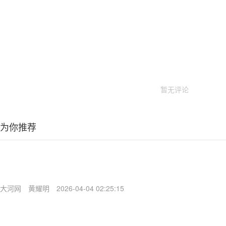
暂无评论
为你推荐
大河网
黄耀明
2026-04-04 02:25:15