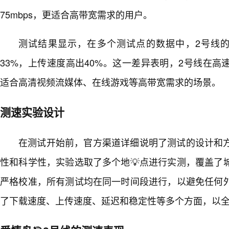
75mbps，更适合高带宽需求的用户。
测试结果显示，在多个测试点的数据中，2号线的
33%，上传速度高出40%。这一差异表明，2号线在
适合高清视频流媒体、在线游戏等高带宽需求的场景。
测速实验设计
在测试开始前，官方渠道详细说明了测试的设计和
性和科学性，实验选取了多个地💡点进行实测，覆盖了
严格校准，所有测试均在同一时间段进行，以避免任何
了下载速度、上传速度、延迟和稳定性等多个方面，以