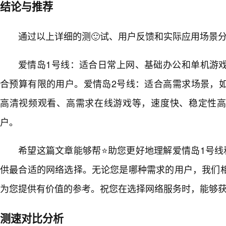
结论与推荐
通过以上详细的测🙂试、用户反馈和实际应用场景
爱情岛1号线：适合日常上网、基础办公和单机游
合预算有限的用户。爱情岛2号线：适合高需求场景，
高清视频观看、高需求在线游戏等，速度快、稳定性
户。
希望这篇文章能够帮⭐助您更好地理解爱情岛1号线
供最合适的网络选择。无论您是哪种需求的用户，我们
为您提供有价值的参考。祝您在选择网络服务时，能够
测速对比分析