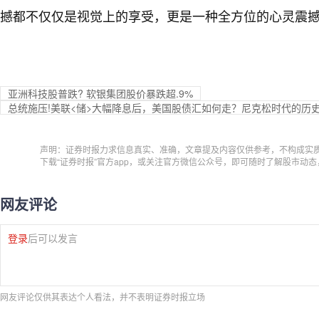
撼都不仅仅是视觉上的享受，更是一种全方位的心灵震
亚洲科技股普跌? 软银集团股价暴跌超.9%
总统施压!美联<储>大幅降息后，美国股债汇如何走？尼克松时代的历
声明：证券时报力求信息真实、准确，文章提及内容仅供参考，不构成实
下载“证券时报”官方app，或关注官方微信公众号，即可随时了解股市动
网友评论
登录
后可以发言
网友评论仅供其表达个人看法，并不表明证券时报立场