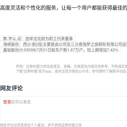
高度灵活和个性化的服务，让每一个用户都能获得最佳
数.字认,证：选举沈兆刚为职工代表董事
海峡股份：西沙:航{线}主要是由公司及三沙南海梦之旅邮轮有限公司运
鑫铂股份(0:03038)7月31日股东户数1.67万户，较上期增加7.42%
声明：证券时报力求信息真实、准确，文章提及内容仅供参考，不构成实
下载“证券时报”官方app，或关注官方微信公众号，即可随时了解股市动
网友评论
登录
后可以发言
网友评论仅供其表达个人看法，并不表明证券时报立场