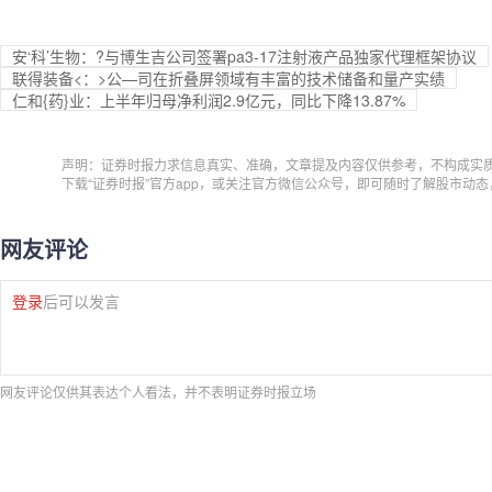
安‘科’生物：?与博生吉公司签署pa3-17注射液产品独家代理框架协议
联得装备<：>公—司在折叠屏领域有丰富的技术储备和量产实绩
仁和{药}业：上半年归母净利润2.9亿元，同比下降13.87%
声明：证券时报力求信息真实、准确，文章提及内容仅供参考，不构成实
下载“证券时报”官方app，或关注官方微信公众号，即可随时了解股市动
网友评论
登录
后可以发言
网友评论仅供其表达个人看法，并不表明证券时报立场