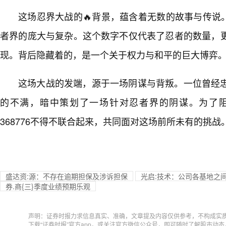
这场忍界大战的🔥背景，蕴含着无数的故事与传说。2
者界的庞大与复杂。这个数字不仅代表了忍者的数量，
现。背后隐藏着的，是一个关于权力与和平的巨大博弈
这场大战的发端，源于一场阴谋与背叛。一位曾经
的不满，暗中策划了一场针对忍者界的阴谋。为了阻止
368776不得不联合起来，共同面对这场前所未有的挑战
盛达资:源：不存在逾期担保及涉诉担保
光启:技术：公司各基地之
券.商{三}季度业绩预期乐观
声明：证券时报力求信息真实、准确，文章提及内容仅供参考，不构成实
下载“证券时报”官方app，或关注官方微信公众号，即可随时了解股市动