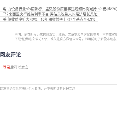
电!力设备行业cfo薪酬榜：盛弘股份原董事违规超比例减持 cfo杨柳2
马?来西亚央行维持利率不变 评估关税带来的经济增长风险
美,债收益率扩大涨幅，10年期收益率上涨7个基点至4.3%
声明：证券时报力求信息真实、准确，文章提及内容仅供参考，不构成实
下载“证券时报”官方app，或关注官方微信公众号，即可随时了解股市动
网友评论
登录
后可以发言
网友评论仅供其表达个人看法，并不表明证券时报立场