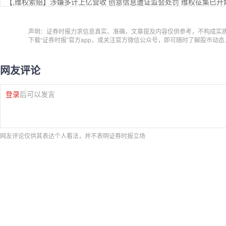
【,维权索赔】涉嫌多计上亿营收 创意信息遭证监会处罚 维权征集已开
声明：证券时报力求信息真实、准确，文章提及内容仅供参考，不构成实
下载“证券时报”官方app，或关注官方微信公众号，即可随时了解股市动
网友评论
登录
后可以发言
网友评论仅供其表达个人看法，并不表明证券时报立场