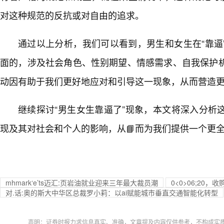
对这种规范的反抗或对自由的追求。
通过以上分析，我们可以看到，男生和女生在“靠逼
面的，涉及社会角色、性别期望、情感需求、自我保护
动因有助于我们更好地应对和引导这一现象，从而营造
继续探讨“男生女生靠逼了”现象，本文将深入分析
现及其对社会和个人的影响，从📘而为我们提供一个更
mhmark‘e’ts迈汇:页岩油就业迎来三年最大裁员潮
0<0>06;20
对.话:奥的斯大中华区总裁罗小莉：以ai赋能城市垂直交通智能化转型
声明：证券时报力求信息真实、准确，文章提及内容仅供参考，不构成实