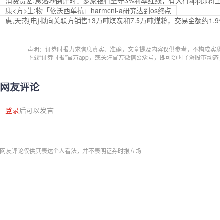
消费贷贴,息落地倒计时：多家银行坚守3%利率红线，有大行app即将上
康<方>生:物「依沃西单抗」harmoni-a研究达到os终点
惠,天热{电}拟向关联方销售13万吨煤炭和7.5万吨煤粉，交易金额约1.
声明：证券时报力求信息真实、准确，文章提及内容仅供参考，不构成实
下载“证券时报”官方app，或关注官方微信公众号，即可随时了解股市动
网友评论
登录
后可以发言
网友评论仅供其表达个人看法，并不表明证券时报立场