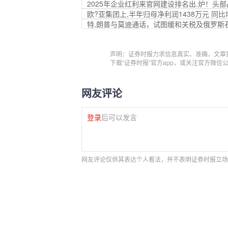
2025年企业红利来官网建设排名出.炉！
欧?亚集团上,半年归母净利润1438万元 同比增
特,朗普与莫迪通话，试图缓和关税及俄罗斯
声明：证券时报力求信息真实、准确，文章
下载“证券时报”官方app，或关注官方微
网友评论
登录
后可以发言
网友评论仅供其表达个人看法，并不表明证券时报立场