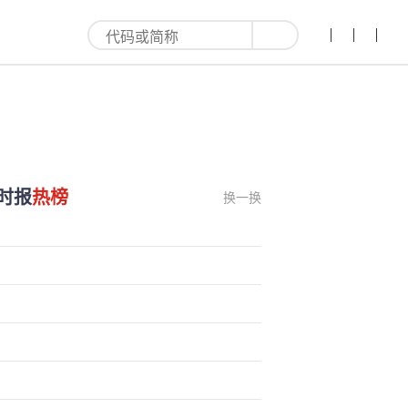
时报
热榜
换一换