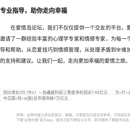
专业指导，助你走向幸福
在爱情岛论坛，我们不仅仅提供一个交友的平台，
邀请了一群经验丰富的心理学专家和情感专家，为每一个
导和帮助。从恋爱技巧到情感管理，从处理矛盾到🌸维
的支持和建议。让我们一起，走向更加幸福的爱情之旅
同比增长!25.78%！—协鑫能科前三季度净利润达7.62亿元
为<什
中芯国<际>a{股}总市值突破1万亿元
声明：证券时报力求信息真实、准确，文章提及内容仅供参考，不构成实
下载“证券时报”官方app，或关注官方微信公众号，即可随时了解股市动