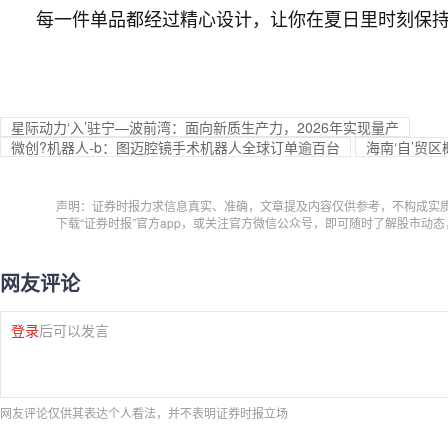
每一件单品都经过精心设计，让你在夏日里时刻保持
星际动力‘入’驻宁—波前湾：面向新质生产力，2026年实现量产
微创?机器人-b：图迈腔镜手术机器人全球订单逾百台
海南‘自’贸
声明：证券时报力求信息真实、准确，文章提及内容仅供参考，不构成实
下载“证券时报”官方app，或关注官方微信公众号，即可随时了解股市动
网友评论
登录
后可以发言
网友评论仅供其表达个人看法，并不表明证券时报立场