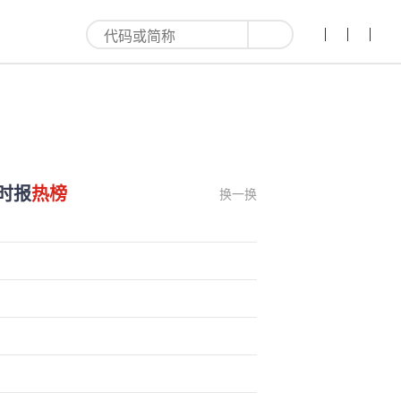
来
时报
热榜
换一换