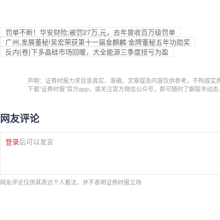
罚单不断！华安财险;被罚27万,元，去年曾收百万级罚单
广州,发展董秘!吴宏荣获第十一届金麒麟·金牌董秘五年功勋奖
反内{卷}下多晶硅市场回暖，大全能源三季度扭亏为盈
声明：证券时报力求信息真实、准确，文章提及内容仅供参考，不构成实
下载“证券时报”官方app，或关注官方微信公众号，即可随时了解股市动
网友评论
登录
后可以发言
网友评论仅供其表达个人看法，并不表明证券时报立场