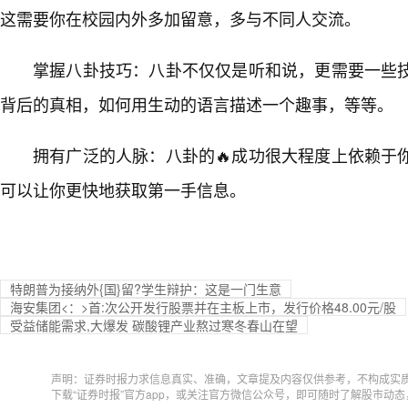
这需要你在校园内外多加留意，多与不同人交流。
掌握八卦技巧：八卦不仅仅是听和说，更需要一些
背后的真相，如何用生动的语言描述一个趣事，等等。
拥有广泛的人脉：八卦的🔥成功很大程度上依赖于
可以让你更快地获取第一手信息。
特朗普为接纳外{国}留?学生辩护：这是一门生意
海安集团<：>首:次公开发行股票并在主板上市，发行价格48.00元/股
受益储能需求,大爆发 碳酸锂产业熬过寒冬春山在望
声明：证券时报力求信息真实、准确，文章提及内容仅供参考，不构成实
下载“证券时报”官方app，或关注官方微信公众号，即可随时了解股市动