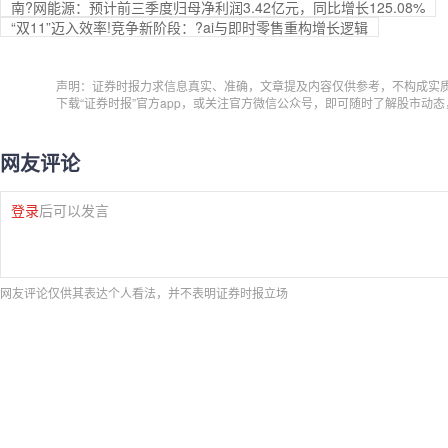
南?网能源：预计前三季度归母净利润3.42亿元，同比增长125.08%
“双11”迈入效率!竞争新阶段：?ai与即时零售重构增长逻辑
声明：证券时报力求信息真实、准确，文章提及内容仅供参考，不构成实
下载“证券时报”官方app，或关注官方微信公众号，即可随时了解股市动
网友评论
登录
后可以发言
网友评论仅供其表达个人看法，并不表明证券时报立场