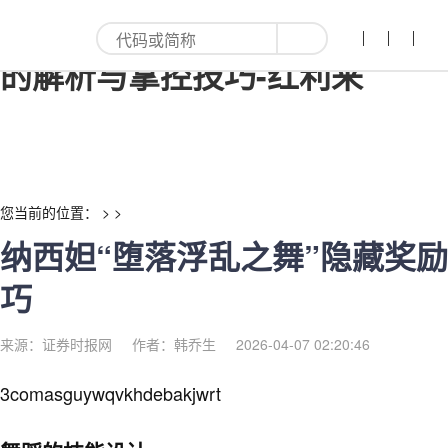
纳西妲“堕落浮乱之舞”隐藏奖励
的解析与掌控技巧-红利来
您当前的位置： > >
纳西妲“堕落浮乱之舞”隐藏奖
巧
来源：证券时报网
作者：韩乔生
2026-04-07 02:20:46
3comasguywqvkhdebakjwrt