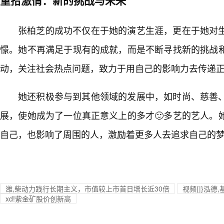
重拾激情：新的挑战与未来
张柏芝的成功不仅在于她的演艺生涯，更在于她对生活
憬。她不再满足于现有的成就，而是不断寻找新的挑战
动，关注社会热点问题，致力于用自己的影响力去传递
她还积极参与到其他领域的发展中，如时尚、慈善
展，使她成为了一位真正意义上的多才🙂多艺的艺人。
自己，也影响了周围的人，激励着更多人去追求自己的
潍,柴动力践行长期主义，市值较上市首日增长近30倍
视频{|}泓
xd!紫金矿股价创新高