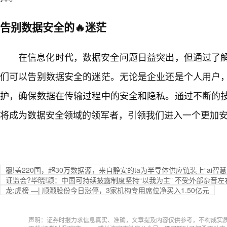
告别数据安全的🔥迷茫
在信息化时代，数据安全问题日益突出，但通过了解
们可以告别数据安全的迷茫。无论是企业还是个人用户，
护，确保数据在传输过程中的安全和隐私。通过不断的技
将成为数据安全领域的领军者，引领我们进入一个更加安
覆!盖220国，超30万数据源，来自静安的ta为半导体供应链装上“ai智慧
证监会?毕晓!颖：中国可持续披露制度坚持“以我为主” 不受外部杂音左
龙;虎榜 —| 顺灏股份今日涨停，3家机构专用席位净买入1.50亿元
声明：证券时报力求信息真实、准确，文章提及内容仅供参考，不构成实