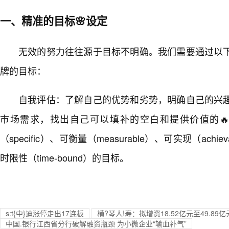
一、精准的目标🌸设定
无效的努力往往源于目标不明确。我们需要通过以
牌的目标：
自我评估：了解自己的优势和劣势，明确自己的兴
市场需求，找出自己可以填补的空白和提供价值的🔥地
（specific）、可衡量（measurable）、可实现（achie
时限性（time-bound）的目标。
s:t{中}迪涨停走出17连板
横?琴人!寿：拟增资18.52亿元至49.89亿
中国.银行江西省分行破解融资瓶颈 为小微企业“输血补气”