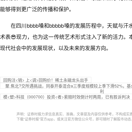
能够得到更广泛的传播和保护。
在四川bbbb嗓和bbbbb嗓的发展历程中，天赋与
术表😎现力，也为这一传统艺术形式注入了新的活力。
现代社会中的发展现状，以及未来的发展方向。
回购注<销> 上<调>回购价！稀土永磁龙头出手
聚.焦北?交所遇挑战，同泰开泰混合a三季度规模较上季下滑52%，基金
利
模<塑>科技（000700）投资<者>索赔时效倒计时两周，已有胜诉判决
声明：证券时报力求信息真实、准确，文章提及内容仅供参考，不构成实
下载“证券时报”官方app，或关注官方微信公众号，即可随时了解股市动