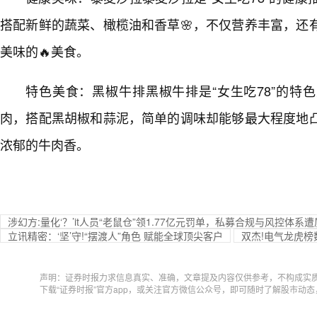
搭配新鲜的蔬菜、橄榄油和香草🌸，不仅营养丰富，还
美味的🔥美食。
特色美食：黑椒牛排黑椒牛排是“女生吃78”的特
肉，搭配黑胡椒和蒜泥，简单的调味却能够最大程度地
浓郁的牛肉香。
涉幻方:量化‘？’it人员“老鼠仓”领1.77亿元罚单，私募合规与风控体系
立讯精密：‘坚’守!“摆渡人”角色 赋能全球顶尖客户
双杰!电气龙虎榜
声明：证券时报力求信息真实、准确，文章提及内容仅供参考，不构成实
下载“证券时报”官方app，或关注官方微信公众号，即可随时了解股市动