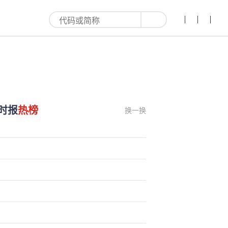
时报
热榜
换一换