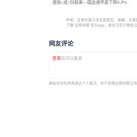
道指<成>份股美—国运通早盘下跌0.9%
声明：证券时报力求信息真实、准确，文章
下载“证券时报”官方app，或关注官方微
网友评论
登录
后可以发言
网友评论仅供其表达个人看法，并不表明证券时报立场