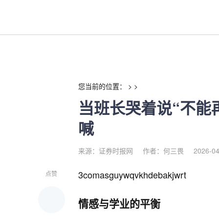
当班长哭着说“不能再深了”青春
您当前的位置： > >
当班长哭着说“不能
喊
来源：证券时报网
作者：何三畏
2026-04
3comasguywqvkhdebakjwrt
点赞
情感与学业的平衡