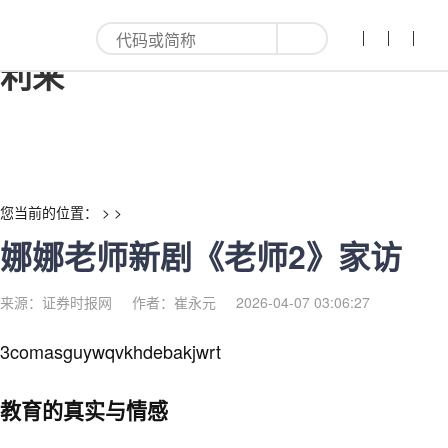
娜娜老师新剧《老师2》家访-红
利来
您当前的位置： > >
娜娜老师新剧《老师2》家访
来源：证券时报网
作者：崔永元
2026-04-07 03:06:27
3comasguywqvkhdebakjwrt
教育的真实与情感