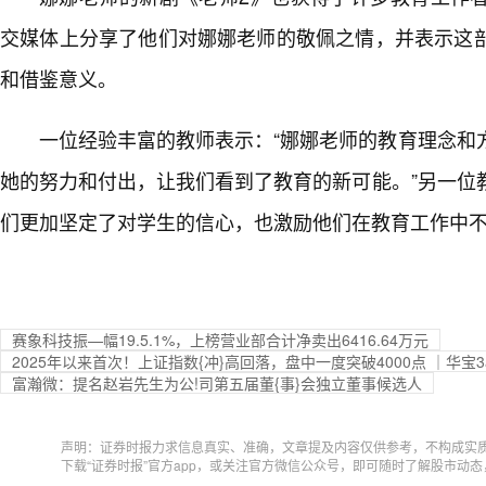
交媒体上分享了他们对娜娜老师的敬佩之情，并表示这
和借鉴意义。
一位经验丰富的教师表示：“娜娜老师的教育理念和
她的努力和付出，让我们看到了教育的新可能。”另一位
们更加坚定了对学生的信心，也激励他们在教育工作中
赛象科技振—幅19.5.1%，上榜营业部合计净卖出6416.64万元
2025年以来首次！上证指数{冲}高回落，盘中一度突破4000点 ｜华宝3a日
富瀚微：提名赵岩先生为公!司第五届董{事}会独立董事候选人
声明：证券时报力求信息真实、准确，文章提及内容仅供参考，不构成实
下载“证券时报”官方app，或关注官方微信公众号，即可随时了解股市动