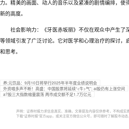
力。精美的画面、动人的音乐以及紧凑的剧情编排，使
新的高度。
社会影响力：《牙医赤坂丽》不仅在观众中产生了
等领域引发了广泛讨论。它对医学和心理治疗的探讨，
和思考。
养;元饮品：9月10日将举行2025年半年度业绩说明会
外资唱多声不断！高盛：中国股票将延续“<牛>气”; ai股仍有上涨空间
a?股三大指数缩量震荡 两市成交额不足1.7万亿元
声明：证券时报力求信息真实、准确，文章提及内容仅供参考，不构成实
下载“证券时报”官方app，或关注官方微信公众号，即可随时了解股市动