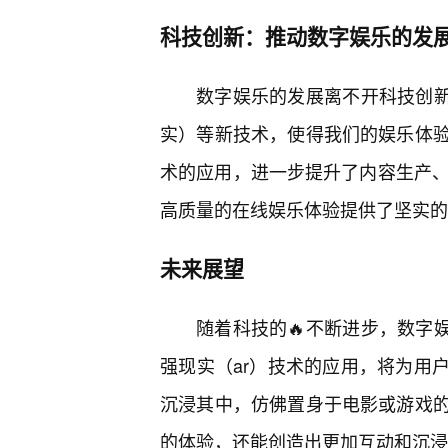
科技创新：推动数字娱乐的发
数字娱乐的发展离不开科技创新。
实）等新技术，使得我们的娱乐体
术的应用，进一步提升了内容生产、
高质量的在线娱乐体验提供了坚实的
未来展望
随着科技的🔥不断进步，数字
强现实（ar）技术的应用，将为用
沉浸其中，仿佛置身于电影或游戏
的体验，还能创造出更加互动和沉浸