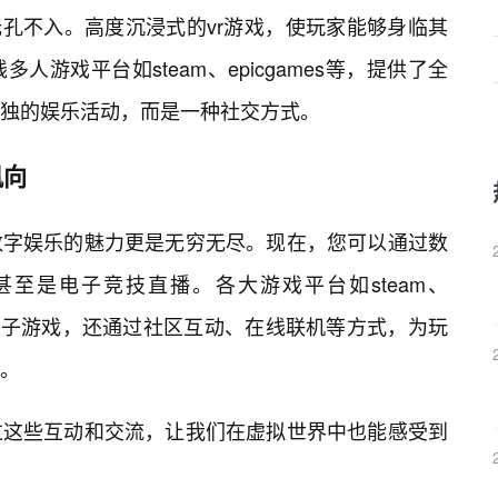
无孔不入。高度沉浸式的vr游戏，使玩家能够身临其
游戏平台如steam、epicgames等，提供了全
独的娱乐活动，而是一种社交方式。
风向
数字娱乐的魅力更是无穷无尽。现在，您可以通过数
至是电子竞技直播。各大游戏平台如steam、
量的电子游戏，还通过社区互动、在线联机等方式，为玩
。
过这些互动和交流，让我们在虚拟世界中也能感受到