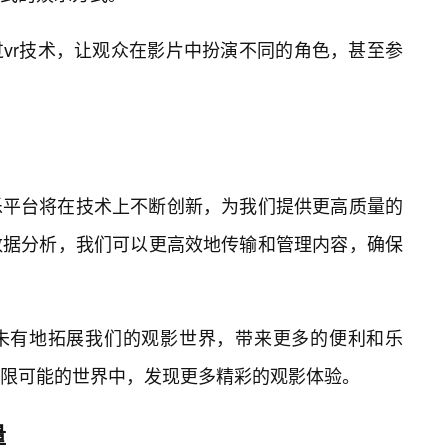
过vr技术，让观众在影片中扮演不同的角色，甚至参
乐平台将在技术上不断创新，为我们提供更高质量的
数据分析，我们可以更高效地传输和管理内容，确保
未有地拓展我们的观影世界，带来更多的便利和乐
限可能的世界中，发现更多精彩的观影体验。
量