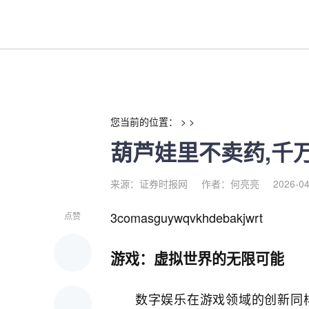
葫芦娃里不卖药,千万影片由你定
您当前的位置： > >
葫芦娃里不卖药,千
来源：证券时报网
作者：何亮亮
2026-04
3comasguywqvkhdebakjwrt
点赞
游戏：虚拟世界的无限可能
数字娱乐在游戏领域的创新同