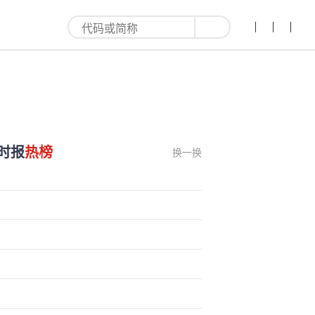
时报
热榜
换一换