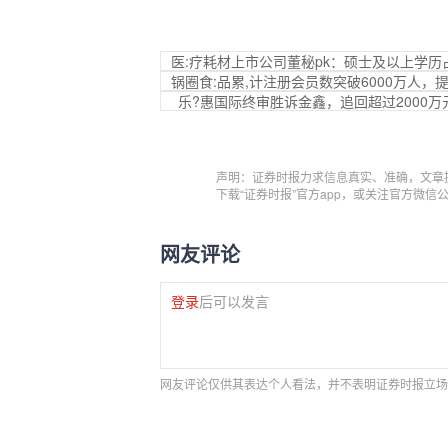
医:疗耗材上市公司董秘pk：硕士及以上学
锅圈食:品累,计注册会员数突破6000万人，
乐?惠国际终审胜诉金鑫，追回超过2000
声明：证券时报力求信息真实、准确，文章
下载“证券时报”官方app，或关注官方微
网友评论
登录
后可以发言
网友评论仅供其表达个人看法，并不表明证券时报立场