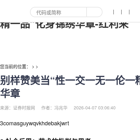
别样赞美当“性一交一无一伦一
精一品”化身锦绣华章-红利来
您当前的位置： > >
别样赞美当“性一交一无一伦一
华章
来源：证券时报网
作者：冯兆华
2026-04-07 03:06:40
3comasguywqvkhdebakjwrt