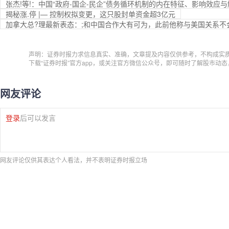
张杰!等!：中国“政府-国企-民企”债务循环机制的内在特征、影响效应
揭秘涨.停 |— 控制权拟变更，这只股封单资金超3亿元
加拿大总?理最新表态：;和中国合作大有可为，此前他称与美国关系不
声明：证券时报力求信息真实、准确，文章提及内容仅供参考，不构成实
下载“证券时报”官方app，或关注官方微信公众号，即可随时了解股市动
网友评论
登录
后可以发言
网友评论仅供其表达个人看法，并不表明证券时报立场