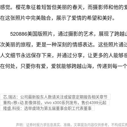
感觉。樱花象征着短暂但美丽的春天，而摄影师和他的
在这张照片中完美融合，展示了爱情的希望和美好。
520886美国版照片，通过摄影的艺术，展现了跨越
次美丽的旅程，更是一种深刻的情感表达。这些照片通
人文细节永远保存下来，并通过分享，让更多的人能够
在何处，只要你有爱，爱就能够跨越山海，传递到每一
芯,瑞达：公司最新股东人数请关注或留意定期报告相关章节
重构<移>动.影像体验，vivo x300系列发布，售价4399元起
隆盛,科技：选举虞琦为第五届董事会职工代表董事
声明：证券时报力求信息真实、准确，文章提及内容仅供参考，不构成实