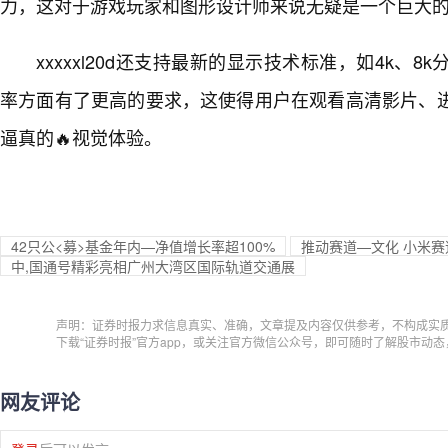
力，这对于游戏玩家和图形设计师来说无疑是一个巨大
xxxxxl20d还支持最新的显示技术标准，如4k、
率方面有了更高的要求，这使得用户在观看高清影片、
逼真的🔥视觉体验。
42只公<募>基金年内—净值增长率超100%
推动赛道—文化 小米赛
中,国通号精彩亮相广州大湾区国际轨道交通展
声明：证券时报力求信息真实、准确，文章提及内容仅供参考，不构成实
下载“证券时报”官方app，或关注官方微信公众号，即可随时了解股市动
网友评论