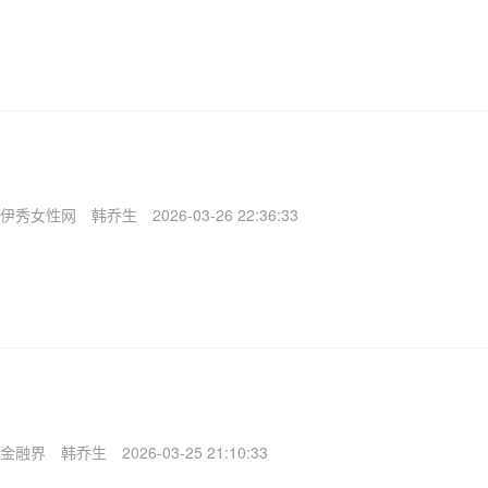
伊秀女性网
韩乔生
2026-03-26 22:36:33
金融界
韩乔生
2026-03-25 21:10:33