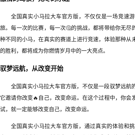
全国真实小马拉大车官方版，不仅仅是一场竞速游
旅。每一次的比赛，每一次🤔的挑战，都将带给你无尽
种不同的小马，在真实的赛道上进行竞速，体验那种从
的胜利，都将成为你燃情岁月中的一大亮点。
驭梦远航，从改变开始
全国真实小马拉大车官方版，不仅是一段驭梦远航
它邀请你改变🔥自己，改变命运。在这个过程中，你会
试，就一定能够改变自己，改变命运。
全国真实小马拉大车官方版，通过真实的体验和挑