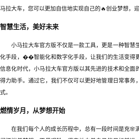
马拉大车，您可以更加自信地实现自己的🔥创业梦想，
智慧生活，美好未来
小马拉大车官方版不仅是一款工具，更是一种智慧
化手段，��智能化和数字化手段，让我们的生活变得
信息化时代，小马拉大车官方版以其先进的技术和全面
得力助手。通过它，我们不仅可以更好地管理日常事务
式。
燃情岁月，从梦想开始
在我们每个人的成长历程中，总有一段时间是充🌸