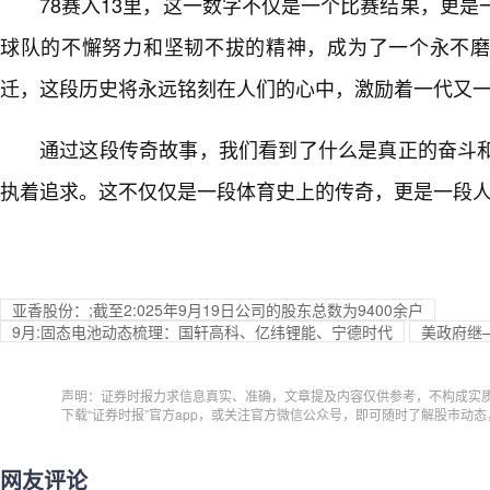
78赛入13里，这一数字不仅是一个比赛结果，更
球队的不懈努力和坚韧不拔的精神，成为了一个永不磨
迁，这段历史将永远铭刻在人们的心中，激励着一代又
通过这段传奇故事，我们看到了什么是真正的奋斗
执着追求。这不仅仅是一段体育史上的传奇，更是一段
亚香股份：;截至2:025年9月19日公司的股东总数为9400余户
9月:固态电池动态梳理：国轩高科、亿纬锂能、宁德时代
美政府继
声明：证券时报力求信息真实、准确，文章提及内容仅供参考，不构成实
下载“证券时报”官方app，或关注官方微信公众号，即可随时了解股市动
网友评论