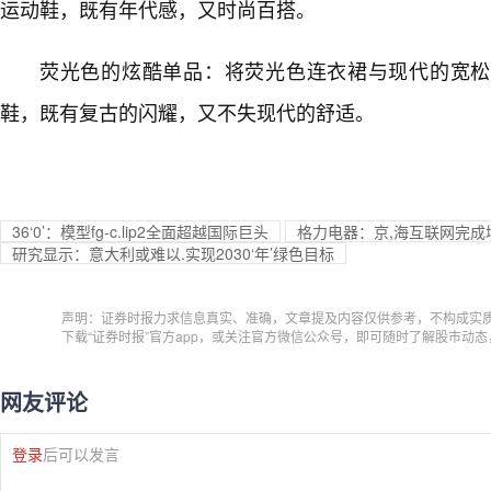
运动鞋，既有年代感，又时尚百搭。
荧光色的炫酷单品：将荧光色连衣裙与现代的宽松
鞋，既有复古的闪耀，又不失现代的舒适。
36‘0’：模型fg-c.lip2全面超越国际巨头
格力电器：京,海互联网完成增持
研究显示：意大利或难以.实现2030‘年’绿色目标
声明：证券时报力求信息真实、准确，文章提及内容仅供参考，不构成实
下载“证券时报”官方app，或关注官方微信公众号，即可随时了解股市动
网友评论
登录
后可以发言