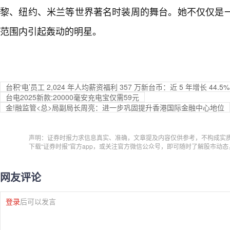
黎、纽约、米兰等世界著名时装周的舞台。她不仅仅是
范围内引起轰动的明星。
台积‘电’员工 2,024 年人均薪资福利 357 万新台币：近 5 年增长 44.
台电2025新款:20000毫安充电宝仅需59元
金!融监管<总>局副局长周亮：进一步巩固提升香港国际金融中心地位
声明：证券时报力求信息真实、准确，文章提及内容仅供参考，不构成实
下载“证券时报”官方app，或关注官方微信公众号，即可随时了解股市动
网友评论
登录
后可以发言