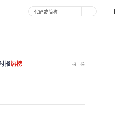
讨论!-红利来
时报
热榜
换一换