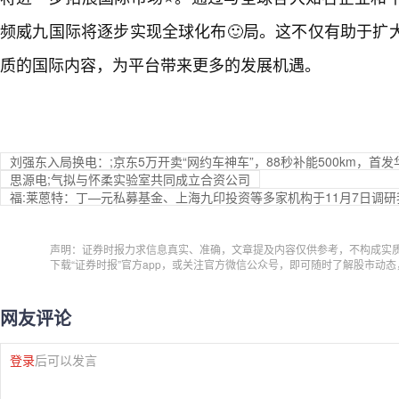
频威九国际将逐步实现全球化布🙂局。这不仅有助于扩
质的国际内容，为平台带来更多的发展机遇。
刘强东入局换电：;京东5万开卖“网约车神车”，88秒补能500km，首发
思源电;气拟与怀柔实验室共同成立合资公司
福:莱蒽特：丁—元私募基金、上海九印投资等多家机构于11月7日调研
声明：证券时报力求信息真实、准确，文章提及内容仅供参考，不构成实
下载“证券时报”官方app，或关注官方微信公众号，即可随时了解股市动
网友评论
登录
后可以发言