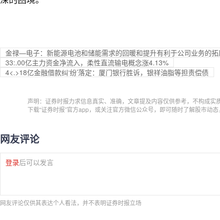
金禄—电子：新能源电池和储能需求的回暖和提升有利于公司业务的拓
33:.00亿主力资金净流入，柔性直流输电概念涨4.13%
4<.>18亿金融借款纠‘纷’落定：厦门银行胜诉，银祥油脂等担责偿债
声明：证券时报力求信息真实、准确，文章提及内容仅供参考，不构成实
下载“证券时报”官方app，或关注官方微信公众号，即可随时了解股市动
网友评论
登录
后可以发言
网友评论仅供其表达个人看法，并不表明证券时报立场