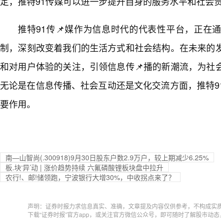
定，推特91传媒可以进一步提升自身的服务水平和社会
推特91传📌媒作为信息时代的代表性平台，正在
制，深刻改变着我们的生活方式和社会结构。在未来的
和对用户体验的关注，引领信息传📌播的新潮流，为社
无论是在信息传播、社会互动还是文化交流方面，推特9
要作用。
南—山智尚(.300918)9月30日股东户数2.9万户，较上期减少6.25%
板.块‘异’动 | 涨价趋势持续 六氟磷酸锂板块盘中拉升
农行!、邮!储领跑，宁波银行大增30%，中收拐点来了？
声明：证券时报力求信息真实、准确，文章提及内容仅供参考，不构成实
下载“证券时报”官方app，或关注官方微信公众号，即可随时了解股市动