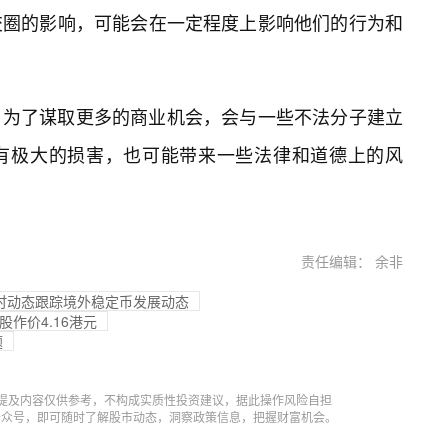
交圈的影响，可能会在一定程度上影响他们的行为和
，为了谋取更多的商业机会，会与一些不法分子建立
有极大的损害，也可能带来一些法律和道德上的风
责任编辑： 余非
同时动态跟踪境外稳定币发展动态
股作价4.16港元
题
提及内容仅供参考，不构成实质性投资建议，据此操作风险自担
信公众号，即可随时了解股市动态，洞察政策信息，把握财富机会。