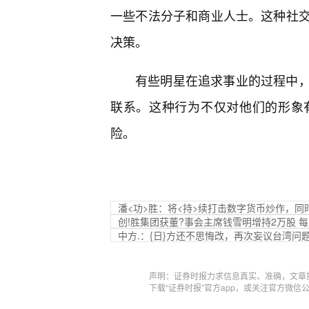
一些不法分子和商业人士。这种社
决策。
有些明星在追求事业的过程中
联系。这种行为不仅对他们的形象
险。
潘<功>胜：将<持>续打击数字货币炒作，
创!胜集团获董?事会主席钱雪明增持2万股 每
中方.：{日}方还不思悔改，再次妄议台湾问
声明：证券时报力求信息真实、准确，文章
下载“证券时报”官方app，或关注官方微