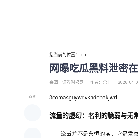
网曝吃瓜黑料泄密在线一二流量
您当前的位置： > >
网曝吃瓜黑料泄密在
来源：证券时报网
作者：余非
2026-04-0
3comasguywqvkhdebakjwrt
点赞
流量的虚幻：名利的脆弱与无
流量并不是永恒的🔥，它是瞬