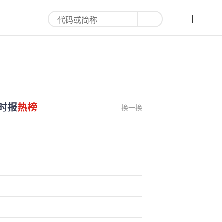
时报
热榜
换一换