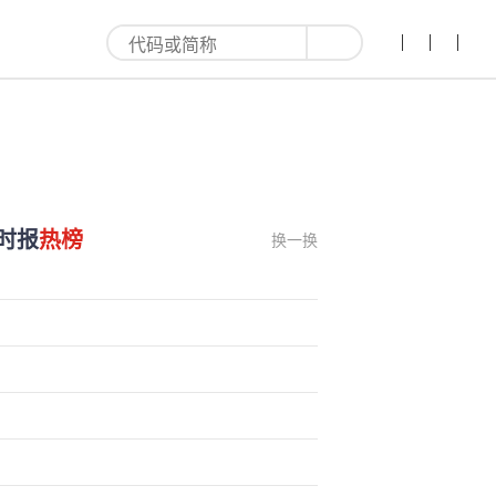
时报
热榜
换一换