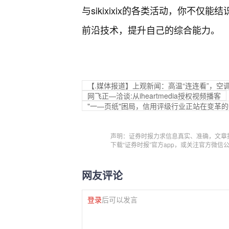
与sikixixix的各类活动，你不
前沿技术，提升自己的综合能力。
【.媒体报道】上观新闻：高温“连连看”，空
网飞正—洽谈:从iheartmedia授权视频播客
"一—页纸"困局，信用评级行业正站在变革
声明：证券时报力求信息真实、准确，文章
下载“证券时报”官方app，或关注官方微
网友评论
登录
后可以发言