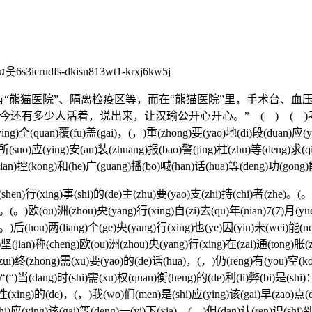
fs-dkisn813wt1-krxj6kw5j
熊猫医院”、隔离检疫区等，而在“熊猫医院”里，手术台、血
说出来，让汉瑜公开心开心。” ( ) ( )考(kao)虑(lv)到(dao
ying)全(quan)覆(fu)盖(gai)，(，)重(zhong)要(yao)地(di)段(duan)应(y
所(suo)应(ying)安(an)装(zhuang)报(bao)警(jing)柱(zhu)等(deng)求(q
(jian)控(kong)和(he)广(guang)播(bo)喊(han)话(hua)等(deng)功(gong
n)慎(shen)行(xing)事(shi)的(de)主(zhu)要(yao)支(zhi)持(chi)者(zhe)。
。(。)欧(ou)洲(zhou)央(yang)行(xing)自(zi)去(qu)年(nian)7(7)月(yue
(。)后(hou)两(liang)个(ge)央(yang)行(xing)也(ye)因(yin)未(wei)能(n
n)e(e)坚(jian)称(cheng)欧(ou)洲(zhou)央(yang)行(xing)在(zai)通(tong)
zui)终(zhong)需(xu)要(yao)的(de)话(hua)，(，)仍(reng)有(you)空(kon
)>(>)“(“)当(dang)时(shi)需(xu)权(quan)衡(heng)的(de)利(li)弊(bi)是(
hi)性(xing)的(de)，(，)我(wo)们(men)是(shi)应(ying)该(gai)早(zao)点
shi)应(ying)该(gai)等(deng)一(yi)下(xia)，(，)但(dan)认(ren)识(shi