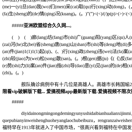
(me)一(yi)旦(dan)我(wo)们(men)采(cai)取(qu)行(xing)动(dong)，(，)
(fa)生(sheng)的(de)情(qing)况(kuang)。(。)”(”)<(<)/(/)p(p)>(>)<(<
#####
亚洲欧盟综合久久网...
。
( ) ( )廊(lang)坊(fang)市(shi)广(guang)阳(yang)区(qu)人(ren)民
(zai)河(he)北(bei)省(sheng)唐(tang)山(shan)市(shi)等(deng)地(di)
(an)件(jian)1(1)1(1)起(qi)、(、)行(xing)政(zheng)违(wei)法(fa)案
(zhi)较(jiao)为(wei)松(song)散(san)。(。)根(gen)据(ju)《(《)反(fan)
(e)势(shi)力(li)案(an)件(jian)指(zhi)导(dao)意(yi)见(jian)的(de)相
(zhi)。(。)
舰队确诊病例中有十几位是高雄人。高雄市长韩国瑜24日
限看vip破解版下载... 爱搞视频app最新版下载-爱搞视频不限次数
#####
diyidainongmingongdemingyunyushidaibianhualianxijinmi，ta
quepubianyinweishenghuoheyanglaochubeibuz
福特早在1913年就进入了中国市场，“很高兴看到福特在中国