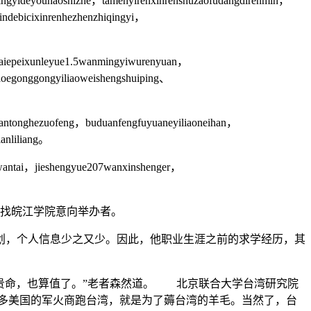
iqingyideyouhaoshizhe，tamenyirenxinrenshuzaofudangdirenmin，
indebicixinrenhezhenzhiqingyi，
uizaiepeixunleyue1.5wanmingyiwurenyuan，
gaoegonggongyiliaoweishengshuiping、
huantonghezuofeng，buduanfengfuyuaneyiliaoneihan，
anliliang。
wantai，jieshengyue207wanxinshenger，
寻找皖江学院意向举办者。
，个人信息少之又少。因此，他职业生涯之前的求学经历，其
贵命，也算值了。”老者森然道。 北京联合大学台湾研究院
多美国的军火商跑台湾，就是为了薅台湾的羊毛。当然了，台