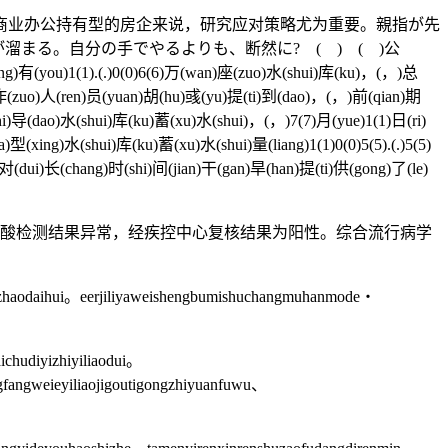
业办公持有型的房企来说，研究应对策略尤为重要。親指が先
まる。自分の手でやるよりも、断然に? ( ) ( )公
heng)有(you)1(1).(.)0(0)6(6)万(wan)座(zuo)水(shui)库(ku)，(，)总
ng)作(zuo)人(ren)员(yuan)胡(hu)彧(yu)提(ti)到(dao)，(，)前(qian)期
i)导(dao)水(shui)库(ku)蓄(xu)水(shui)，(，)7(7)月(yue)1(1)日(ri)
(xing)水(shui)库(ku)蓄(xu)水(shui)量(liang)1(1)0(0)5(5).(.)5(5)
dui)长(chang)时(shi)间(jian)干(gan)旱(han)提(ti)供(gong)了(le)
酸检测结果异常，经疾控中心复核结果为阳性。综合流行病学
ianzhaodaihui。eerjiliyaweishengbumishuchangmuhanmode・
ichudiyizhiyiliaodui。
ngfangweieyiliaojigoutigongzhiyuanfuwu、