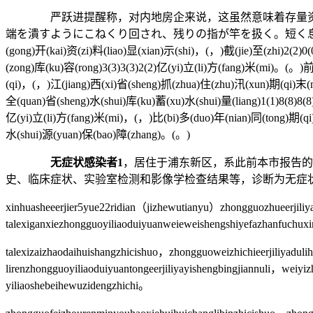
严跃进提醒称，对内地房企来说，这虽然意味着存量资产盘
端を潰すようにこねくり回され、残りの指が竿を扱く。短く息
(gong)开(kai)资(zi)料(liao)显(xian)示(shi)，(，)截(jie)至(zhi)2(2)
(zong)库(ku)容(rong)3(3)3(3)2(2)亿(yi)立(li)方(fang)米(mi)。(。)
(qi)，(，)江(jiang)西(xi)省(sheng)抓(zhua)住(zhu)汛(xun)期(qi)末(
全(quan)省(sheng)水(shui)库(ku)蓄(xu)水(shui)量(liang)1(1)8(8)8(8
亿(yi)立(li)方(fang)米(mi)，(，)比(bi)多(duo)年(nian)同(tong)期(qi
水(shui)源(yuan)保(bao)障(zhang)。(。)
无症状感染者1
，居住于浦东新区，系此前本市报告的
史、临床症状、实验室检测和影像学检查结果等，诊断为无症
xinhuasheeerjier5yue22ridian（jizhewutianyu）zhongguozhueerjili
talexiganxiezhongguoyiliaoduiyuanweieweishengshiyefazhanfuchu
talexizaizhaodaihuishangzhicishuo，zhongguoweizhichieerjiliyaduli
lirenzhongguoyiliaoduiyuantongeerjiliyayishengbingjiannuli，wei
yiliaoshebeihewuzidengzhichi。