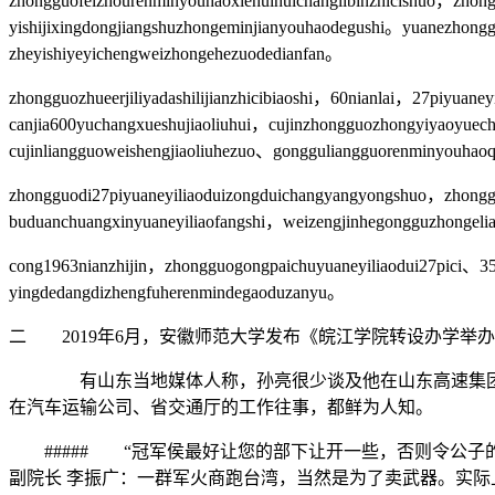
zhongguofeizhourenminyouhaoxiehuihuichanglibinzhicishuo，zhongg
yishijixingdongjiangshuzhongeminjianyouhaodegushi。yuanezhonggu
zheyishiyeyichengweizhongehezuodedianfan。
zhongguozhueerjiliyadashilijianzhicibiaoshi，60nianlai，27piyuan
canjia600yuchangxueshujiaoliuhui，cujinzhongguozhongyiyaoyuech
cujinliangguoweishengjiaoliuhezuo、gongguliangguorenminyouhaoq
zhongguodi27piyuaneyiliaoduizongduichangyangyongshuo，zhonggu
buduanchuangxinyuaneyiliaofangshi，weizengjinhegongguzhongelia
cong1963nianzhijin，zhongguogongpaichuyuaneyiliaodui27pici、
yingdedangdizhengfuherenmindegaoduzanyu。
二 2019年6月，安徽师范大学发布《皖江学院转设办学举
有山东当地媒体人称，孙亮很少谈及他在山东高速集团之前
在汽车运输公司、省交通厅的工作往事，都鲜为人知。
##### “冠军侯最好让您的部下让开一些，否则令公子
副院长 李振广：一群军火商跑台湾，当然是为了卖武器。实