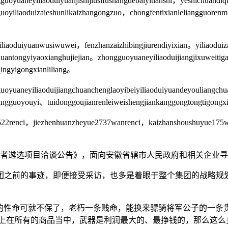
uoyuaneyiliaoduiyuanjishijiusifushangdebaiyitianshi，yeshichuand
oyiliaoduizaieshunlikaizhangongzuo，chongfentixianleliangguorenm
eyiliaoduiyuanwusiwuwei，fenzhanzaizhibingjiurendiyixian。yiliaod
uantongyiyaoxianghujiejian。zhongguoyuaneyiliaoduijiangjixuweiti
ingyigongxianliliang。
oyuaneyiliaoduijiangchuanchenglaoyibeiyiliaoduiyuandeyouliangc
ngguoyouyi、tuidonggoujianrenleiweishengjiankanggongtongtigongxi
3522renci，jiezhenhuanzheyue2737wanrenci，kaizhanshoushuyue175
办者遴选项目洽谈公告》，面向安徽省辖市人民政府和相关企业
的事迹，即便接受采访，也多是着眼于整个集团的战略规划
的性命可就不保了，老朽一条贱命，能换来骠骑将军公子的一条
际上在所有的商品当中，武器是利润最大的、最挣钱的，那么这么