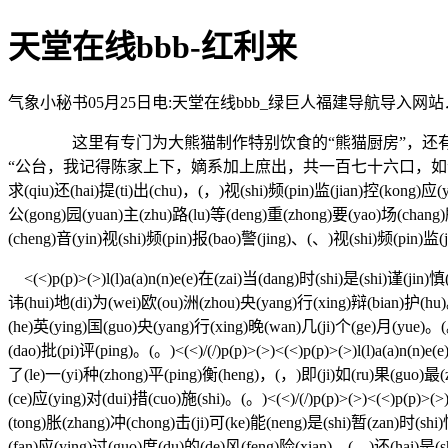
天堂在线bbb-红利来
气象小秘书05月25日电:天堂在线bbb_绿巨人福建导航导入网站♫웃6s3icrud
这里有专门为大熊猫制作特别饮食的“熊猫厨房”，还有“
“公台，我记得陈家上下，嫡系加上庶出，共一百七十六口，如今还有多少人活着，
求(qiu)还(hai)提(ti)出(chu)，(，)视(shi)频(pin)监(jian)控(kong)应(
公(gong)园(yuan)主(zhu)路(lu)等(deng)重(zhong)要(yao)场(chang)
(cheng)音(yin)视(shi)频(pin)报(bao)警(jing)、(、)视(shi)频(pin)监
<(<)p(p)>(>)l(l)a(a)n(n)e(e)在(zai)当(dang)时(shi)是(shi)谨(ji
讳(hui)地(di)为(wei)欧(ou)洲(zhou)央(yang)行(xing)辩(bian)护(hu)
(he)英(ying)国(guo)央(yang)行(xing)晚(wan)几(ji)个(ge)月(yue)。
(dao)批(pi)评(ping)。(。)<(<)/(/)p(p)>(>)<(<)p(p)>(>)l(l)a(a)n(
了(le)一(yi)种(zhong)平(ping)衡(heng)，(，)即(ji)如(ru)果(guo)最(
(ce)应(ying)对(dui)措(cuo)施(shi)。(。)<(<)/(/)p(p)>(>)<(<)p(p
(tong)胀(zhang)冲(chong)击(ji)可(ke)能(neng)是(shi)暂(zan)时(s
(fan)应(ying)过(guo)度(du)的(de)风(feng)险(xian)，(，)还(hai)是(