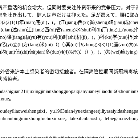
活的机会增大，但同时要关注外资带来的竞争压力。对于商
を吐き出して、健人は声だけは抑えた。足が震えて、腰に熱が溜
0(0)2(2)1(1)年(nian)底(di)，(，)江(jiang)西(xi)省(sheng)建(jian)成(c
前(qian)述(shu)江(jiang)西(xi)省(sheng)水(shui)利(li)厅(ting)工(go
mo)降(jiang)雨(yu)有(you)利(li)时(shi)机(ji)，(，)科(ke)学(xue)指(zh
)亿(yi)立(li)方(fang)米(mi)（(（)其(qi)中(zhong)3(3)1(1)座(zuo)大(da)型
)均(jun)值(zhi)偏(pian)多(duo)4(4)%(%)）(）)，(，)为(wei)应(ying)对(
外省来沪本土感染者的密切接触者。在隔离管控期间新冠病毒核
状感染者。
yadashiguan21rijuxingjinianzhongguopaiqianyuaneyiliaodui60zhoun
xinxue。
houdeyiliaoweishengtixi，yu1963nian4yuexiangeerjiliyasaiyidashengpa
yizhihuanbingminzhongfuchuxinxue。talexihaibiaoshi，tebieganxiezho