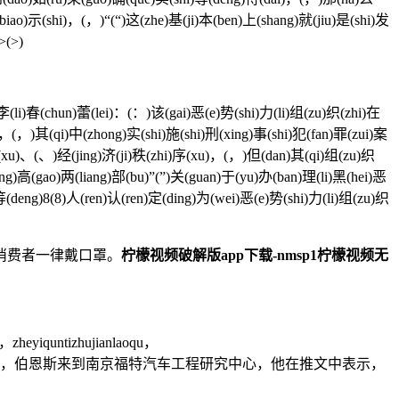
iao)示(shi)，(，)“(“)这(zhe)基(ji)本(ben)上(shang)就(jiu)是(shi)发
>(>)
(li)春(chun)蕾(lei)：(：)该(gai)恶(e)势(shi)力(li)组(zu)织(zhi)在
)，(，)其(qi)中(zhong)实(shi)施(shi)刑(xing)事(shi)犯(fan)罪(zui)案
)序(xu)、(、)经(jing)济(ji)秩(zhi)序(xu)，(，)但(dan)其(qi)组(zu)织
ng)高(gao)两(liang)部(bu)”(”)关(guan)于(yu)办(ban)理(li)黑(hei)恶
等(deng)8(8)人(ren)认(ren)定(ding)为(wei)恶(e)势(shi)力(li)组(zu)织
消费者一律戴口罩。
柠檬视频破解版app下载-nmsp1柠檬视频无
zheyiquntizhujianlaoqu，
ゃ、お前も……」 5月10日，伯恩斯来到南京福特汽车工程研究中心，他在推文中表示，