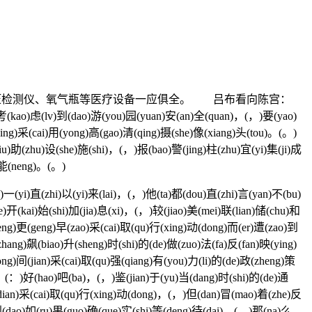
压检测仪、氧气瓶等医疗设备一应俱全。 吕布看向陈宫：
)游(you)园(yuan)安(an)全(quan)，(，)要(yao)
ing)采(cai)用(yong)高(gao)清(qing)摄(she)像(xiang)头(tou)。(。)
iu)助(zhu)设(she)施(shi)，(，)报(bao)警(jing)柱(zhu)宜(yi)集(ji)成
)能(neng)。(。)
(。)一(yi)直(zhi)以(yi)来(lai)，(，)他(ta)都(dou)直(zhi)言(yan)不(bu)
)开(kai)始(shi)加(jia)息(xi)，(，)较(jiao)美(mei)联(lian)储(chu)和
eng)更(geng)早(zao)采(cai)取(qu)行(xing)动(dong)而(er)遭(zao)到
胀(zhang)飙(biao)升(sheng)时(shi)的(de)做(zuo)法(fa)反(fan)映(ying)
g)间(jian)采(cai)取(qu)强(qiang)有(you)力(li)的(de)政(zheng)策
shi)：(：)好(hao)吧(ba)，(，)鉴(jian)于(yu)当(dang)时(shi)的(de)通
(dian)采(cai)取(qu)行(xing)动(dong)，(，)但(dan)冒(mao)着(zhe)反
)到(dao)如(ru)果(guo)确(que)实(shi)等(deng)待(dai)，(，)那(na)么