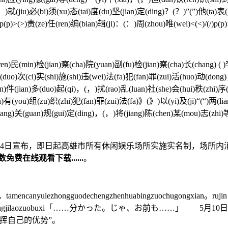
就(jiu)必(bi)须(xu)态(tai)度(du)坚(jian)定(ding)？(？)”(”)他(ta)表(b
)p(p)>(>)责(ze)任(ren)编(bian)辑(ji)：(：)周(zhou)唯(wei)<(<)/(/)p(p)
(min)检(jian)察(cha)院(yuan)副(fu)检(jian)察(cha)长(chang) ( )李
多(duo)次(ci)实(shi)施(shi)违(wei)法(fa)犯(fan)罪(zui)活(huo)动(dong
(an)件(jian)多(duo)起(qi)，(，)扰(rao)乱(luan)社(she)会(hui)秩(zhi
有(you)组(zu)织(zhi)犯(fan)罪(zui)法(fa)》(》)以(yi)及(ji)“(“)两(lia
(xiang)关(guan)规(gui)定(ding)，(，)将(jiang)陈(chen)某(mou)志(zhi)
宣布，即日起高雄市所有休闲娱乐场所实施实名制，场所内
免费在线观看下载......
。
mencanyulezhongguodechengzhenhuabingzuochugongxian。rujin，
u，rengranzaiweishengjilaozuobuxi「……分かった。じ
发挥自己的优势”。