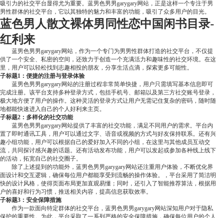
吸引力的社交平台显得尤为重要。蓝男色男男garygary网站，正是这样一个专注于男
男性群体的社交平台，它以其独特的魅力和丰富的功能，吸引了众多用户的目光。
蓝色男人散文裸体男同性恋中国闲书目录-
红利来
蓝男色男男garygary网站，作为一个专门为男男性群体打造的社交平台，不仅提
供了一个安全、私密的空间，还致力于创造一个充满活力和趣味性的社交环境。在这
里，用户可以轻松找到志趣相投的朋友，分享生活点滴，探索更多可能性。
子标题1：便捷的注册与登录体验
蓝男色男男garygary网站的注册过程非常简单快捷，用户只需填写基本信息即可
完成注册。该平台支持多种登录方式，包括手机号、邮箱以及第三方社交账号登录，
极大地方便了用户的操作。这种灵活的登录方式让用户无需记住复杂的密码，随时随
地都能快速进入自己的个人好利来主页。
子标题2：多样化的社交功能
蓝男色男男garygary网站提供了丰富的社交功能，满足不同用户的需求。平台内
置了即时通讯工具，用户可以通过文字、语音或视频的方式与好友保持联系。还有兴
趣小组功能，用户可以根据自己的爱好加入不同的小组，在这里与其他成员互动交
流，共同探讨感兴趣的话题。还有活动发布功能，用户可以发起或参加各种线上线下
的活动，拓宽自己的社交圈子。
除了上述提到的功能外，蓝男色男男garygary网站还注重用户体验，不断优化界
面设计和交互逻辑，确保每位用户都能享受到流畅的操作体验。，平台采用了简洁明
快的设计风格，使得页面布局更加直观易懂；同时，还引入了智能推荐算法，根据用
户的喜好和行为习惯，推送相关内容，提高信息获取效率。
子标题3：安全保障措施
作为一款面向特定群体的社交平台，蓝男色男男garygary网站深知用户对于隐私
保护的重要性。为此，平台采取了一系列严格的安全保障措施，确保每位用户的个人