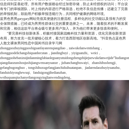
信息得到妥善处理。所有用户数据都会经过加密存储，防止未经授权的访问；平台设
有专门的审核团队，对上传的内容进行严格筛选，杜绝不良信息传播；还建立了完善
的举报机制，鼓励用户积极举报违规行为，共同维护健康的网络环境。
蓝男色男男garygary网站凭借其便捷的注册流程、多样化的社交功能以及强有力的安
全保障措施，已经成为男男性群体社交的重要选择之一。未来，随着技术的不断发展
和完善，相信这款平台将会吸引更多用户加入，并为他们带来更多惊喜和便利。
-
“要完善科技创新体系，积极对接国家战略科技力量和资源，优化完善创新资源
布局，努力攻克一批关键核心技术，着力打造西部地区创新高地。”
抖音热点
蓝色男
人散文裸体男同性恋中国闲书目录
学习网
zhongguozhuyingguoshiguanfayanrenqiangdiao，zaiwukelanwentishang，
zhongguodelichangshiquanhecutan，jiandingbuyi，yiyiguanzhi。weici，
zhongguohebaxizuijinlianmingfabiaoleguanyutuidongzhengzhijiejuewukelanweijide“liudiang
qiangdiaozunshoujushijiangwensanyuanze，jizhanchangbuwaiyi、zhanshibushengji、
gefangbugonghuo，tongshihuxugefangjianchiduihuatanpan、jiadarendaozhuyiyuanzhu、
fanduishiyonghewuqi、fanduigongjihedianzhan、
weihuquanqiuchanyeliangongyinglianwendingdeng。