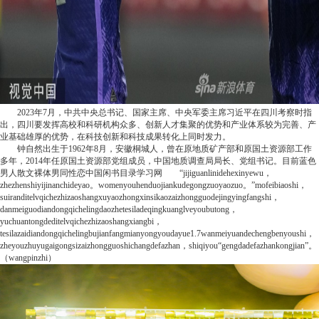
2023年7月，中共中央总书记、国家主席、中央军委主席习近平在四川考察时指
出，四川要发挥高校和科研机构众多、创新人才集聚的优势和产业体系较为完善、产
业基础雄厚的优势，在科技创新和科技成果转化上同时发力。
钟自然出生于1962年8月，安徽桐城人，曾在原地质矿产部和原国土资源部工作
多年，2014年任原国土资源部党组成员，中国地质调查局局长、党组书记。
目前
蓝色
男人散文裸体男同性恋中国闲书目录
学习网
“jijiguanlinidehexinyewu，
zhezhenshiyijinanchideyao。womenyouhenduojiankudegongzuoyaozuo。”mofeibiaoshi，
suiranditelvqichezhizaoshangxuyaozhongxinsikaozaizhongguodejingyingfangshi，
danmeiguodiandongqichelingdaozhetesiladeqingkuanglveyoubutong，
yuchuantongdeditelvqichezhizaoshangxiangbi，
tesilazaidiandongqichelingbujianfangmianyongyoudayue1.7wanmeiyuandechengbenyoushi，
zheyouzhuyugaigongsizaizhongguoshichangdefazhan，shiqiyou“gengdadefazhankongjian”。
（wangpinzhi）