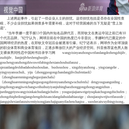
上述两起事件，引起了一些企业人士的担忧。这些担忧包括是否存在全国性查
税，不少企业担忧如果倒查多年需要补税，这对于经营困难的当下无疑是“雪上加
霜”。
“当年李娜一度手握13个国内外知名品牌代言，而郑钦文在奥运夺冠之前已有10
个代言品牌。”纪宁认为，网球目前在中国的热度已今非昔比，李娜时代已奠定的中
国网球经济的热度，在郑钦文夺冠后会被逐渐引爆。纪宁还表示，网球作为全球顶级
的职业体育和商业体育项目，正逐步释放巨大的产业经济空间。
抖音推荐
蓝色男人散
文裸体男同性恋中国闲书目录
学习网
wangyixinyanzhongweifandangdezhengzhijilv、
zuzhijilv、lianjiejilvheshenghuojilv，
gouchengyanzhongzhiwuweifabingshexianshouhuifanzui，
qiezaidangdeshibadahoubushoulian、bushoushou，xingzhiyanzhong，yingxiangelie，
yingyuyansuchuli。yiju《zhongguogongchandangjilvchufentiaoli》
《zhonghuarenmingongheguojianchafa》
《zhonghuarenmingongheguogongzhirenyuanzhengwuchufenfa》dengyouguanguiding，
jingzhongyangjiweichangweihuihuiyiyanjiubingbaozhonggongzhongyangpizhun，
juedinggeiyuwangyixinkaichudangjichufen；youguojiajianweigeiyuqikaichugongzhichufen；
zhongzhiqiheilongjiangshengdishisancidangdaihuidaibiaozige；shoujiaoqiweijiweifasuode；
jiangqishexianfanzuiwentiyisongjianchajiguanyifashenchaqisu，suoshecaiwuyibingyisong。