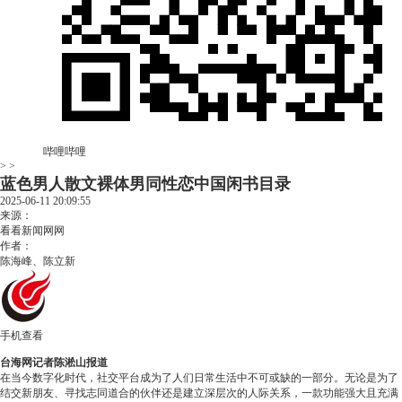
哔哩哔哩
> >
蓝色男人散文裸体男同性恋中国闲书目录
2025-06-11 20:09:55
来源：
看看新闻网网
作者：
陈海峰、陈立新
手机查看
台海网记者陈淞山报道
在当今数字化时代，社交平台成为了人们日常生活中不可或缺的一部分。无论是为了
结交新朋友、寻找志同道合的伙伴还是建立深层次的人际关系，一款功能强大且充满