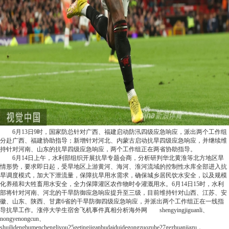
6月13日9时，国家防总针对广西、福建启动防汛四级应急响应，派出两个工作组
分赴广西、福建协助指导；新增针对河北、内蒙古启动抗旱四级应急响应，并继续维
持针对河南、山东的抗旱四级应急响应，两个工作组正在两省协助指导。
6月14日上午，水利部组织开展抗旱专题会商，分析研判华北黄淮等北方地区旱
情形势，要求即日起，受旱地区上游黄河、海河、淮河流域的控制性水库全部进入抗
旱调度模式，加大下泄流量，保障抗旱用水需求，确保城乡居民饮水安全，以及规模
化养殖和大牲畜用水安全，全力保障灌区农作物时令灌溉用水。6月14日15时，水利
部将针对河南、河北的干旱防御应急响应提升至三级，目前维持针对山西、江苏、安
徽、山东、陕西、甘肃6省的干旱防御四级应急响应，并派出两个工作组正在一线指
导抗旱工作。
涨停
大学生宿舍飞机事件真相分析
海外网
shengyingjiguanli、
nongyenongcun、
shuilidengbumenchengliyou25getingjiganbudaiduidegongzuozuhe27gezhuanjiazu，