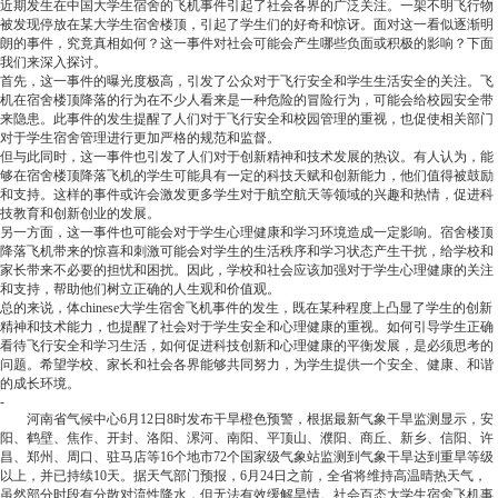
近期发生在中国大学生宿舍的飞机事件引起了社会各界的广泛关注。一架不明飞行物
被发现停放在某大学生宿舍楼顶，引起了学生们的好奇和惊讶。面对这一看似逐渐明
朗的事件，究竟真相如何？这一事件对社会可能会产生哪些负面或积极的影响？下面
我们来深入探讨。
首先，这一事件的曝光度极高，引发了公众对于飞行安全和学生生活安全的关注。飞
机在宿舍楼顶降落的行为在不少人看来是一种危险的冒险行为，可能会给校园安全带
来隐患。此事件的发生提醒了人们对于飞行安全和校园管理的重视，也促使相关部门
对于学生宿舍管理进行更加严格的规范和监督。
但与此同时，这一事件也引发了人们对于创新精神和技术发展的热议。有人认为，能
够在宿舍楼顶降落飞机的学生可能具有一定的科技天赋和创新能力，他们值得被鼓励
和支持。这样的事件或许会激发更多学生对于航空航天等领域的兴趣和热情，促进科
技教育和创新创业的发展。
另一方面，这一事件也可能会对于学生心理健康和学习环境造成一定影响。宿舍楼顶
降落飞机带来的惊喜和刺激可能会对学生的生活秩序和学习状态产生干扰，给学校和
家长带来不必要的担忧和困扰。因此，学校和社会应该加强对于学生心理健康的关注
和支持，帮助他们树立正确的人生观和价值观。
总的来说，体chinese大学生宿舍飞机事件的发生，既在某种程度上凸显了学生的创新
精神和技术能力，也提醒了社会对于学生安全和心理健康的重视。如何引导学生正确
看待飞行安全和学习生活，如何促进科技创新和心理健康的平衡发展，是必须思考的
问题。希望学校、家长和社会各界能够共同努力，为学生提供一个安全、健康、和谐
的成长环境。
-
河南省气候中心6月12日8时发布干旱橙色预警，根据最新气象干旱监测显示，安
阳、鹤壁、焦作、开封、洛阳、漯河、南阳、平顶山、濮阳、商丘、新乡、信阳、许
昌、郑州、周口、驻马店等16个地市72个国家级气象站监测到气象干旱达到重旱等级
以上，并已持续10天。据天气部门预报，6月24日之前，全省将维持高温晴热天气，
虽然部分时段有分散对流性降水，但无法有效缓解旱情。
社会百态
大学生宿舍飞机事