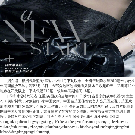
据介绍，根据气象监测情况，今年4月下旬以来，全省平均降水量26.6毫米，较常
年同期偏少75%，截至6月13日，大部分地区连续无有效降水日数超60天，郑州等10个
地市在70天以上；平均气温23.2度，较常年同期偏高1.8度。
[环球时报特约记者 任重]英国政府当地时间13日以“打击普京的战争机器”为由宣
布50项新制裁，对象包括5家中国实体。中国驻英国使馆发言人当天回应说，英国政
府罔顾国内国际民意，不断火上浇油，不但没有反思自己的恶劣行径，反而罗织罪名
制裁中国及其他国家企业，充分暴露了英方的虚伪嘴脸。中方敦促英方立即纠正错
误，撤销对中国企业的制裁。
社会百态
大学生宿舍飞机事件真相分析
海外网
shougaokongdicaodongyiyingxiang，16rihenanshengyoufensanxingzhenyu、leizhenyu，
yuliangfenbubujun，zhongxibujubuzhongyuhuodayu，bingbanyouduanshiqiangjiangshui、
leibaodafengdengqiangduiliutianqi。