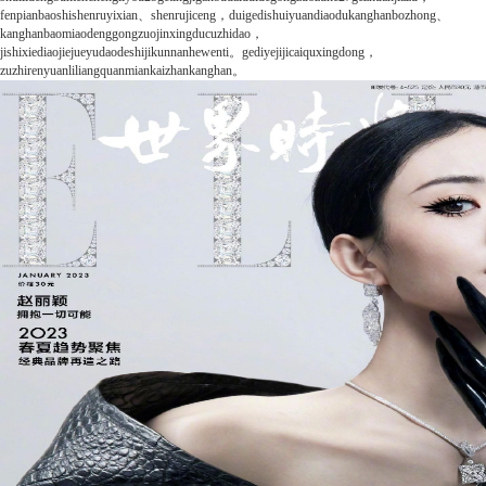
fenpianbaoshishenruyixian、shenrujiceng，duigedishuiyuandiaodukanghanbozhong、
kanghanbaomiaodenggongzuojinxingducuzhidao，
jishixiediaojiejueyudaodeshijikunnanhewenti。gediyejijicaiquxingdong，
zuzhirenyuanliliangquanmiankaizhankanghan。