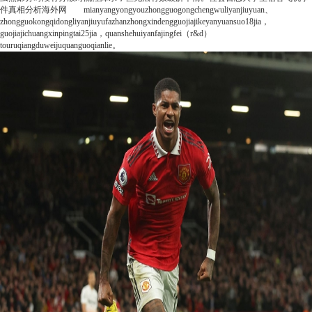
件真相分析
海外网
mianyangyongyouzhongguogongchengwuliyanjiuyuan、
zhongguokongqidongliyanjiuyufazhanzhongxindengguojiajikeyanyuansuo18jia，
guojiajichuangxinpingtai25jia，quanshehuiyanfajingfei（r&d）
touruqiangduweijuquanguoqianlie。