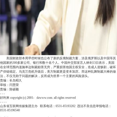
美国财政部本周早些时候也公布了新的反俄制裁方案，涉及俄罗斯以及中国等其
他国家的300多家公司、银行和数十名个人。中国外交部发言人林剑13日表示，美国
在全球范围内滥施单边制裁贻害无穷，严重损害他国主权安全，造成人道惨剧，破坏
产供链稳定。乌克兰危机升级后，美方制裁更是变本加厉。而这种乱舞制裁大棒的做
法，不仅无助于问题的解决，反而成为世界一个主要的风险源头。
责编：长岛昭久
审核：闫慧荣
责编：陈硕颖
- - -
好利来 copyright (c) 2001-
dzwww.com. all rights reserved
- - - -
山东省互联网传媒集团主办 联系电话：0531-85193202 违法不良信息举报电话：
0531-85196540