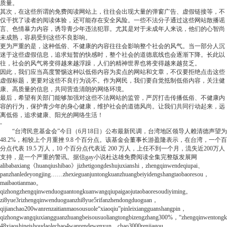
质量。
其次，在这些所谓的免费阅读网站上，往往会出现大量的弹窗广告、虚假链接等，不
仅干扰了读者的阅读体验，还可能存在安全风险。一些不法分子通过这些网站散播谣
言、色情暴力内容，诱导青少年违法犯罪。尤其是对于未成年人来说，他们的心智尚
未成熟，容易受到这些不良影响。
更为严重的是，这种低俗、不健康的内容往往会影响整个社会的风气。当一部分人沉
迷于这些虚假信息，追求短暂的快感时，整个社会的道德底线也会逐渐下降。长此以
往，社会的风气将变得越来越浮躁，人们的精神世界也将变得越来越贫乏。
因此，我们应当高度警惕这种以低俗内容为卖点的网站和文章，不仅要拒绝点击这些
虚假标题，更要对这些不良行为说不。作为网民，我们要自觉抵制低俗内容，关注健
康、高质量的信息，共同营造清朗的网络环境。
最后，希望有关部门能够加强对这些不法网站的监管，严厉打击传播低俗、不健康内
容的行为，保护青少年的身心健康，维护社会的道德风尚。让我们共同行动起来，远
离低俗，追求健康、阳光的网络生活！
-
“台湾民意基金会”今日（6月18日）公布最新民调，台湾地区领导人赖清德声望为
48.2%，相较上个月重挫 9.8 个百分点。该基金会董事长游盈隆表示，在台湾，一个百
分点代表 19.5 万人，10 个百分点代表近 200 万人，上任不到一个月，流失近200万人
支持，是一个严重的警讯。
据信
gay小说杜达雄免费阅读全集完整版
发展网
alibabaxiang《huanqiushibao》jizhetigongdeshujuxianshi，zhengqinwendeqiupai、
panzhanledeyongjing……zhexieguanjuntongkuanzhuangbeiyidengshangtaobaoresou，
maibaotianmao。
qizhongzhengqinwenduoguantongkuanwangqiupaigaojutaobaoresoudiyiming。
zi8yue3rizhengqinwenduoguanzhi8yue5rifanzhendongduoguan，
qijianchao200wanrenzaitianmaosousuole“xiaoqiu”pinleixiangguanshangpin，
qizhongwangqiuxiangguanzhuangbeisousuoliangtongbizengzhang300%，“zhengqinwentong
48xiaoshineishoudaolechao4wanrendewenxun，chao3000renjiagou，