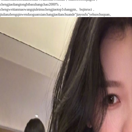
chengjiaoliangtongbibaozhangchao2000%，
chengweitianmaowangqiuleimuchengjiaotop1shangpin。bujinruci，
jiulianzhengqinwenduoguanxianchangjiaolianchuande“jiayoufu”yehuochuquan。