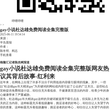
哔哩哔哩
> >
gay小说杜达雄免费阅读全集完整版
2025-06-11 19:54:14
来源：
半岛晨报
作者：
陈冬明、阎志
手机查看
格隆汇记者陈杰斌报道
gay小说杜达雄免费阅读全集完整版网友热
议其背后故事-红利来
近年来，在网络上出现了许多不法分子利用低俗内容吸引眼球的现象。其中，一些
以“杜达雄gay吊大精浓gay”为关键词的网站或内容引起了公众的广泛关注。这些站点
宣称提供免费阅读小说，却往往充斥着低俗、不健康甚至违法的内容，给青少年的身
心健康带来了严重威胁。
首先，杜达雄gay吊大精浓gay这样的关键词被滥用于吸引点击，但实际上并无与之相
关的正当内容。这种标题充斥着低级趣味，挑逗读者的好奇心，却往往让人失望于内
容的质量。这种标题充斥着低级趣味，挑逗读者的好奇心，却往往让人失望于内容的