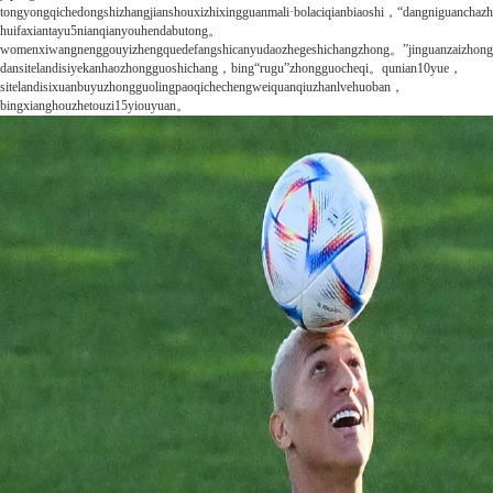
tongyongqichedongshizhangjianshouxizhixingguanmali·bolaciqianbiaoshi，“dangniguancha
huifaxiantayu5nianqianyouhendabutong。
womenxiwangnenggouyizhengquedefangshicanyudaozhegeshichangzhong。”jinguanzaizhon
dansitelandisiyekanhaozhongguoshichang，bing“rugu”zhongguocheqi。qunian10yue，
sitelandisixuanbuyuzhongguolingpaoqichechengweiquanqiuzhanlvehuoban，
bingxianghouzhetouzi15yiouyuan。