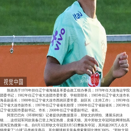
陈政高于1970年担任辽宁省海城县革委会政工组办事员；1978年任大连海运学院
团委书记；1982年任辽宁省大连团市委常委、学校部部长；1985年任辽宁省大连市长
海县副县长；1988年任辽宁省大连市西岗区委常委、副区长（主持工作）；1993年任
辽宁省大连市副市长；1997年任辽宁省省长助理；1998年任辽宁省副省长；2003年任
辽宁省沈阳市委副书记、市长；2008年任辽宁省委副书记、省长。
阿里巴巴向《环球时报》记者提供的数据显示，郑钦文的球拍、潘展乐的泳
镜……这些冠军同款装备已登上淘宝热搜，卖爆天猫。其中郑钦文夺冠同款网球拍高
居淘宝热搜第一名。自8月3日郑钦文夺冠至8月5日樊振东夺冠，其间超200万人在天
猫搜索了“小球”品类相关商品，其中网球相关装备搜索量同比增长300%，“郑钦文同