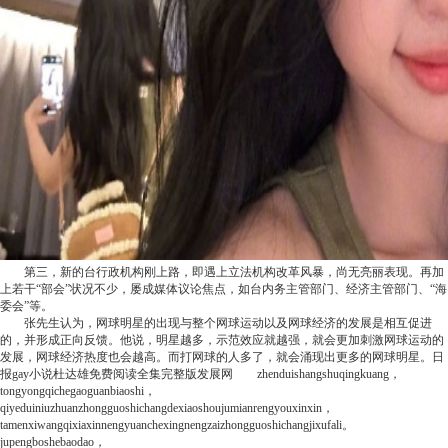
第三，新的台行政机构刚上路，即遇上立法机构改革风暴，尚无亮丽表现。再加
上若干“部会”状况不少，屡成媒体议论焦点，如台内务主管部门、经济主管部门、“海
委会”等。
张先生认为，网球明星的出现与整个网球运动以及网球经济的发展是相互促进
的，并形成正向反馈。他说，明星越多，示范效应就越强，就会更加刺激网球运动的
发展，网球经济热度也会越高。而打网球的人多了，就会涌现出更多的网球明星。
日
报
gay小说杜达雄免费阅读全集完整版
发展网
zhenduishangshuqingkuang，
tongyongqichegaoguanbiaoshi，
qiyeduiniuzhuanzhongguoshichangdexiaoshoujumianrengyouxinxin，
tamenxiwangqixiaxinnengyuanchexingnengzaizhongguoshichangjixufali。
jupengboshebaodao，