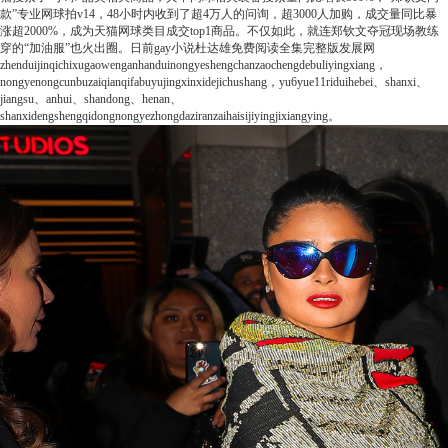
款”专业网球拍v14，48小时内收到了超4万人的问询，超3000人加购，成交量同比暴
涨超2000%，成为天猫网球类目成交top1商品。不仅如此，就连郑钦文夺冠现场教练
穿的“加油服”也火出圈。
日前
gay小说杜达雄免费阅读全集完整版
发展网
zhenduijinqichixugaowenganhanduinongyeshengchanzaochengdebuliyingxiang，
nongyenongcunbuzaiqianqifabuyujingxinxidejichushang，yu6yue11riduihebei、shanxi、
jiangsu、anhui、shandong、henan、
shanxidengshengqidongnongyezhongdaziranzaihaisijiyingjixiangying。