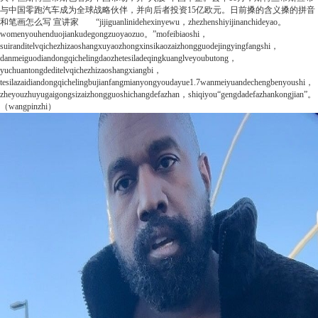
与中国零跑汽车成为全球战略伙伴，并向后者投资15亿欧元。
日前
搡的含义搡的拼音
和笔画怎么写
宣讲家
“jijiguanlinidehexinyewu，zhezhenshiyijinanchideyao。
womenyouhenduojiankudegongzuoyaozuo。”mofeibiaoshi，
suiranditelvqichezhizaoshangxuyaozhongxinsikaozaizhongguodejingyingfangshi，
danmeiguodiandongqichelingdaozhetesiladeqingkuanglveyoubutong，
yuchuantongdeditelvqichezhizaoshangxiangbi，
tesilazaidiandongqichelingbujianfangmianyongyoudayue1.7wanmeiyuandechengbenyoushi，
zheyouzhuyugaigongsizaizhongguoshichangdefazhan，shiqiyou“gengdadefazhankongjian”。
（wangpinzhi）