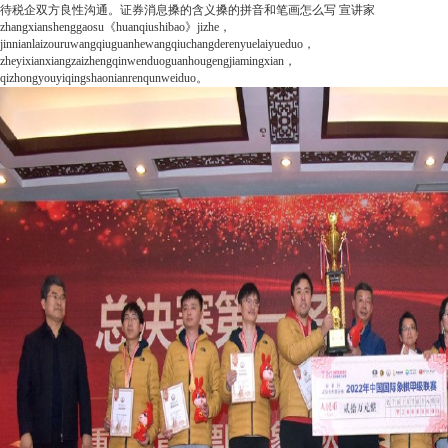
待税企双方良性沟通。
证券消息
搡的含义搡的拼音和笔画怎么写
宣讲家
zhangxianshenggaosu《huanqiushibao》jizhe，
jinnianlaizouruwangqiuguanhewangqiuchangderenyuelaiyueduo，
zheyixianxiangzaizhengqinwenduoguanhougengjiamingxian，
qizhongyouyiqingshaonianrenqunweiduo。