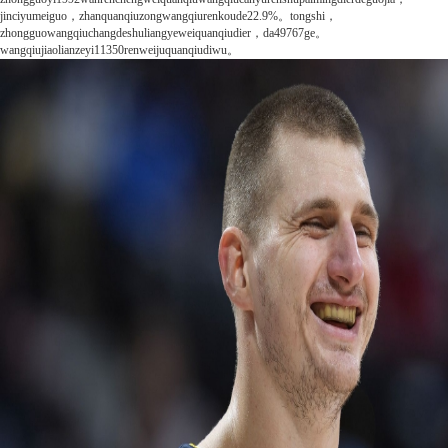
jinciyumeiguo，zhanquanqiuzongwangqiurenkoude22.9%。tongshi，
zhongguowangqiuchangdeshuliangyeweiquanqiudier，da49767ge。
wangqiujiaolianzeyi11350renweijuquanqiudiwu。