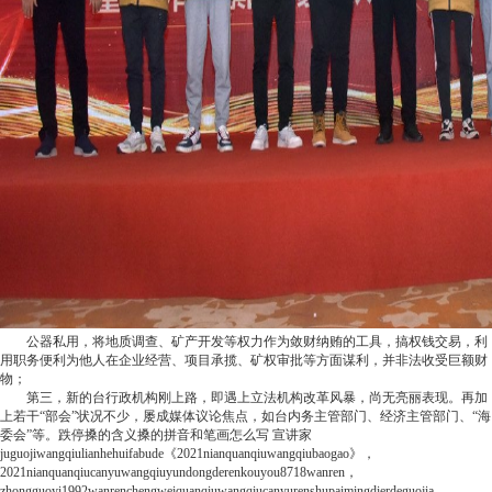
公器私用，将地质调查、矿产开发等权力作为敛财纳贿的工具，搞权钱交易，利
用职务便利为他人在企业经营、项目承揽、矿权审批等方面谋利，并非法收受巨额财
物；
第三，新的台行政机构刚上路，即遇上立法机构改革风暴，尚无亮丽表现。再加
上若干“部会”状况不少，屡成媒体议论焦点，如台内务主管部门、经济主管部门、“海
委会”等。
跌停
搡的含义搡的拼音和笔画怎么写
宣讲家
juguojiwangqiulianhehuifabude《2021nianquanqiuwangqiubaogao》，
2021nianquanqiucanyuwangqiuyundongderenkouyou8718wanren，
zhongguoyi1992wanrenchengweiquanqiuwangqiucanyurenshupaimingdierdeguojia，