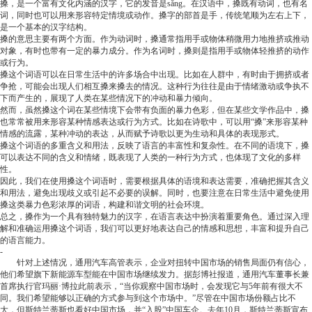
搡，是一个富有文化内涵的汉字，它的发音是sǎng。在汉语中，搡既有动词，也有名
词，同时也可以用来形容特定情境或动作。搡字的部首是手，传统笔顺为左右上下，
是一个基本的汉字结构。
搡的意思主要有两个方面。作为动词时，搡通常指用手或物体稍微用力地推挤或推动
对象，有时也带有一定的暴力成分。作为名词时，搡则是指用手或物体轻推挤的动作
或行为。
搡这个词语可以在日常生活中的许多场合中出现。比如在人群中，有时由于拥挤或者
争抢，可能会出现人们相互搡来搡去的情况。这种行为往往是由于情绪激动或争执不
下而产生的，展现了人类在某些情况下的冲动和暴力倾向。
然而，虽然搡这个词在某些情境下会带有负面的暴力色彩，但在某些文学作品中，搡
也常常被用来形容某种情感表达或行为方式。比如在诗歌中，可以用“搡”来形容某种
情感的流露，某种冲动的表达，从而赋予诗歌以更为生动和具体的表现形式。
搡这个词语的多重含义和用法，反映了语言的丰富性和复杂性。在不同的语境下，搡
可以表达不同的含义和情绪，既表现了人类的一种行为方式，也体现了文化的多样
性。
因此，我们在使用搡这个词语时，需要根据具体的语境和表达需要，准确把握其含义
和用法，避免出现歧义或引起不必要的误解。同时，也要注意在日常生活中避免使用
搡这类暴力色彩浓厚的词语，构建和谐文明的社会环境。
总之，搡作为一个具有独特魅力的汉字，在语言表达中扮演着重要角色。通过深入理
解和准确运用搡这个词语，我们可以更好地表达自己的情感和思想，丰富和提升自己
的语言能力。
-
针对上述情况，通用汽车高管表示，企业对扭转中国市场的销售局面仍有信心，
他们希望旗下新能源车型能在中国市场继续发力。据彭博社报道，通用汽车董事长兼
首席执行官玛丽·博拉此前表示，“当你观察中国市场时，会发现它与5年前有很大不
同。我们希望能够以正确的方式参与到这个市场中。”尽管在中国市场份额占比不
大，但斯特兰蒂斯也看好中国市场，并“入股”中国车企。去年10月，斯特兰蒂斯宣布