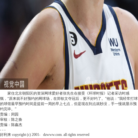
家住北京朝阳区的资深网球爱好者张先生在接受《环球时报》记者采访时感
慨，“原来就不好预约的网球场，在郑钦文夺冠后，更不好约了。”他说：“我经常打球
的球馆最早预约时间是提前一周的早上七点，但是现在到点就秒没，手一慢就显示预
约完毕。”
责编：闵园
审核：陈之焕
责编：陈鑫杰
- - -
好利来 copyright (c) 2001-
dzwww.com. all rights reserved