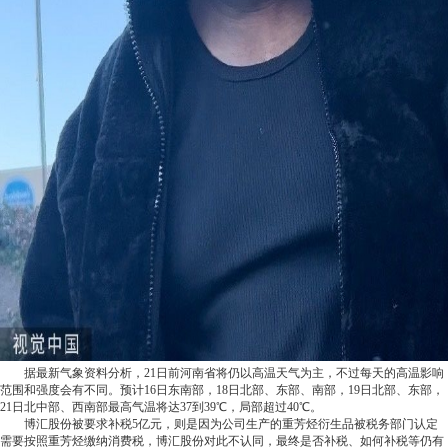
据最新气象资料分析，21日前河南省将仍以高温天气为主，不过每天的高温影响
范围和强度会有不同。预计16日东南部，18日北部、东部、南部，19日北部、东部，
21日北中部、西南部最高气温将达37到39℃，局部超过40℃。
博汇股份被要求补税5亿元，则是因为公司生产的重芳烃衍生品被税务部门认定
需要按照重芳烃缴纳消费税，博汇股份对此不认同，最终是否补税、如何补税等仍有